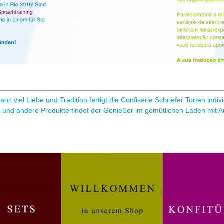
anz viel Liebe und Tradition fertigt die Confiserie Schriefer Torten indi
n und andere Produkte findet der Genießer im gemütlichen Laden mit A