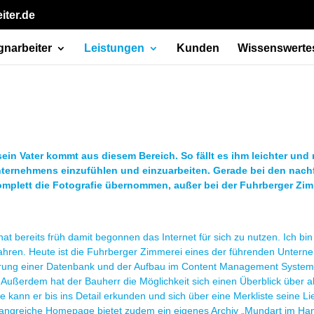
iter.de
gnarbeiter
Leistungen
Kunden
Wissenswerte
ein Vater kommt aus diesem Bereich. So fällt es ihm leichter und
ternehmens einzufühlen und einzuarbeiten. Gerade bei den nachf
komplett die Fotografie übernommen, außer bei der Fuhrberger Zim
 bereits früh damit begonnen das Internet für sich zu nutzen. Ich bin 
0 Jahren. Heute ist die Fuhrberger Zimmerei eines der führenden Unte
rung einer Datenbank und der Aufbau im Content Management System 
 Außerdem hat der Bauherr die Möglichkeit sich einen Überblick über a
kann er bis ins Detail erkunden und sich über eine Merkliste seine 
angreiche Homepage bietet zudem ein eigenes Archiv „Mundart im Hand