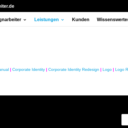
iter.de
gnarbeiter
Leistungen
Kunden
Wissenswerte
anual
|
Corporate Identity
|
Corporate Identity Redesign
|
Logo
|
Logo R