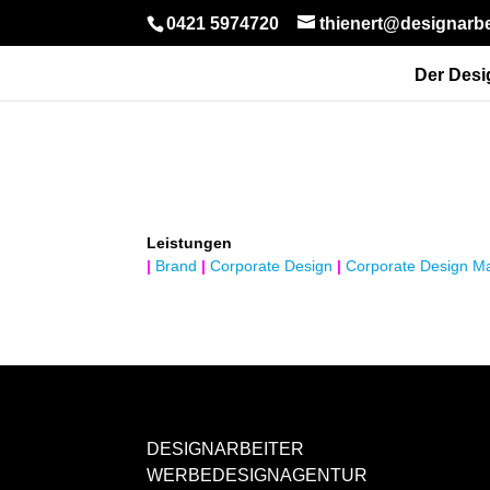
0421 5974720
thienert@designarbe
Der Desi
Leistungen
|
Brand
|
Corporate Design
|
Corporate Design M
DESIGNARBEITER
WERBEDESIGNAGENTUR