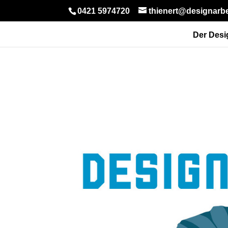
0421 5974720
thienert@designarbe
Der Desi